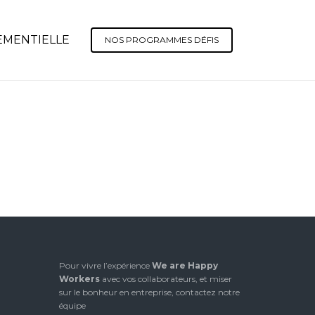
EMENTIELLE
NOS PROGRAMMES DÉFIS
Pour vivre l’expérience
We are Happy
Workers
avec vos collaborateurs, et miser
sur le bonheur en entreprise, contactez notre
équipe