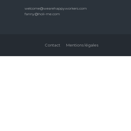
welcome@wearehappyworkers.com
fanny@holi-me.com
Contact
Mentions légales