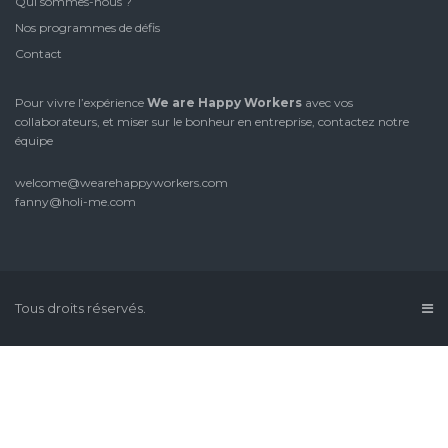
Qui sommes-nous ?
Nos programmes de défis
Contact
Pour vivre l’expérience
We are Happy Workers
avec vos
collaborateurs, et miser sur le bonheur en entreprise, contactez notre
équipe
welcome@wearehappyworkers.com
fanny@holi-me.com
Tous droits réservés.